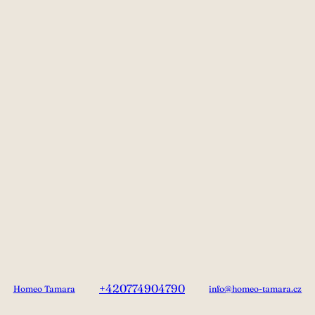
+420774904790
Homeo Tamara
info@homeo-tamara.cz