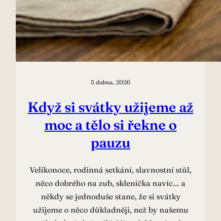
5 dubna, 2026
Když si svátky užijeme až
moc a tělo si řekne o
pauzu
Velikonoce, rodinná setkání, slavnostní stůl,
něco dobrého na zub, sklenička navíc… a
někdy se jednoduše stane, že si svátky
užijeme o něco důkladněji, než by našemu