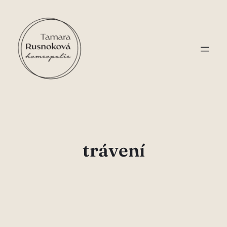
Přeskočit
na
obsah
trávení