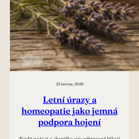
23 června, 2026
Letní úrazy a
homeopatie jako jemná
podpora hojení
Teplé počasí a sluníčko nás přirozeně lákají