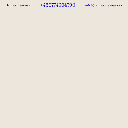
+420774904790
Homeo Tamara
info@homeo-tamara.cz