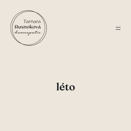
Přeskočit
na
obsah
léto