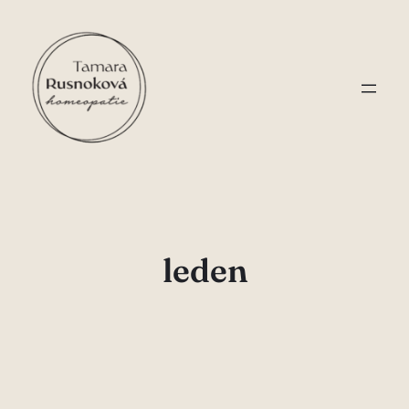
Přeskočit
na
obsah
leden