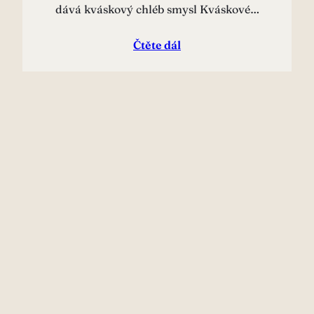
dává kváskový chléb smysl Kváskové…
Čtěte dál