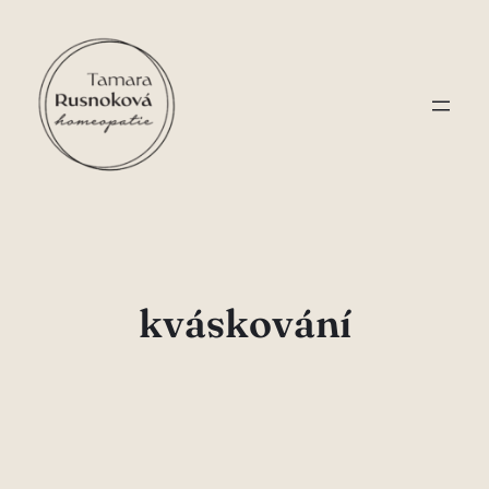
Přeskočit
na
obsah
kváskování