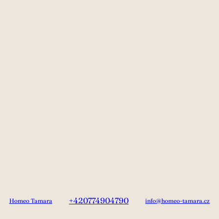
+420774904790
Homeo Tamara
info@homeo-tamara.cz